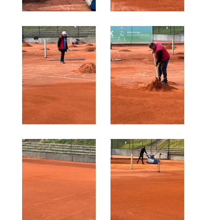
Die Fotos
MANNSCHAFTEN
Punktspiele
Punktspiele Wintersaison 2025/2026
Erwachsene
Jugend
TRAINING
Trainingszeiten
Trainer
Platz buchen
Kinder- und Jugendtraining
EVENTS & TURNIERE