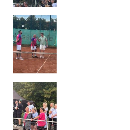
Die Fotos
MANNSCHAFTEN
Punktspiele
Punktspiele Wintersaison 2025/2026
Erwachsene
Jugend
TRAINING
Trainingszeiten
Trainer
Platz buchen
Kinder- und Jugendtraining
EVENTS & TURNIERE