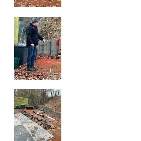
Die Fotos
MANNSCHAFTEN
Punktspiele
Punktspiele Wintersaison 2025/2026
Erwachsene
Jugend
TRAINING
Trainingszeiten
Trainer
Platz buchen
Kinder- und Jugendtraining
EVENTS & TURNIERE