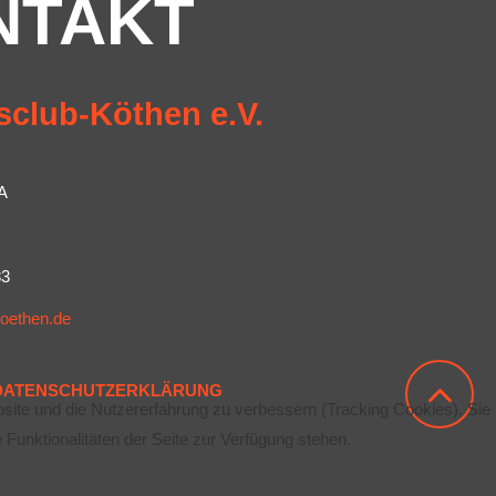
NTAKT
sclub-Köthen e.V.
A
83
koethen.de
DATENSCHUTZERKLÄRUNG
bsite und die Nutzererfahrung zu verbessern (Tracking Cookies). Sie
Funktionalitäten der Seite zur Verfügung stehen.