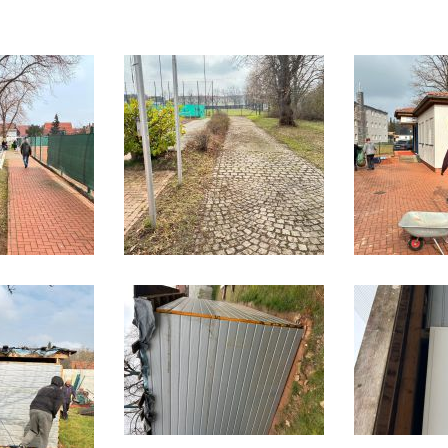
Bitterf
Vereins
ervice
e
n