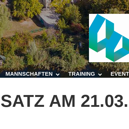
MANNSCHAFTEN
TRAINING
EVENT
Punktspiele
Trainingszeiten
Anhalt 
NSATZ
AM
21.03
Punktspiele Wintersaison 2025/2026
Trainer
4-Städt
age
Erwachsene
Platz buchen
Untern
Jugend
Kinder- und Jugendtraining
5. Krei