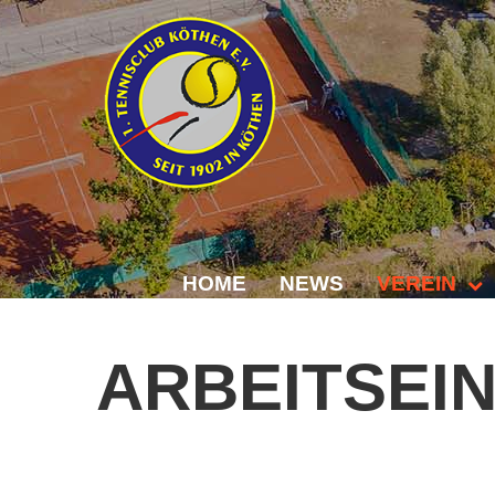
HOME
NEWS
VEREIN
Der Vorstand
ARBEITSEI
Das Clubhaus
Die Tennisanl
Mitgliedschaft