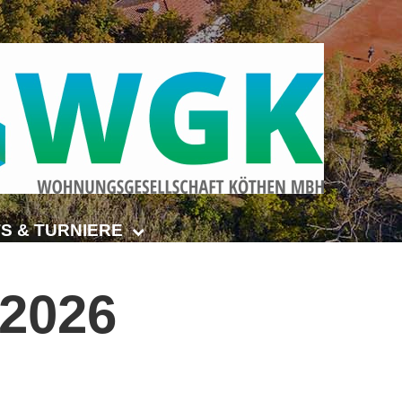
S & TURNIERE
Open Senioren
.2026
e-Turnier
ehmer-Cup 2026
smeisterschaften Anhalt