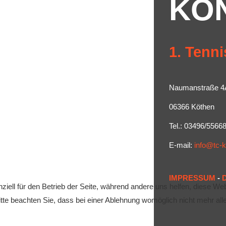
KO
1. Tenni
Naumanstraße 4
06366 Köthen
Tel.: 03496/5566
E-mail:
info@tc-
IMPRESSUM
-
ziell für den Betrieb der Seite, während andere uns helfen, diese We
te beachten Sie, dass bei einer Ablehnung womöglich nicht mehr alle 