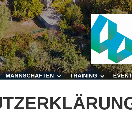
MANNSCHAFTEN
TRAINING
EVENT
Punktspiele
Trainingszeiten
Anhalt 
UTZERKLÄRUN
Punktspiele Wintersaison 2025/2026
Trainer
4-Städt
age
Erwachsene
Platz buchen
Untern
Jugend
Kinder- und Jugendtraining
5. Krei