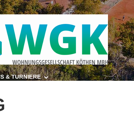
S & TURNIERE
Open Senioren
G
e-Turnier
ehmer-Cup 2026
smeisterschaften Anhalt