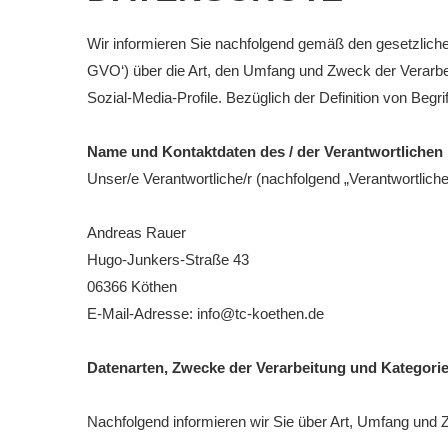
Downloads
Wir informieren Sie nachfolgend gemäß den gesetzlic
Bespannungss
GVO‘) über die Art, den Umfang und Zweck der Verarb
Sozial-Media-Profile. Bezüglich der Definition von Beg
Die Geschicht
Die Sponsore
Name und Kontaktdaten des / der Verantwortlichen
Unser/e Verantwortliche/r (nachfolgend „Verantwortlicher“
Die Fotos
Andreas Rauer
Hugo-Junkers-Straße 43
06366 Köthen
E-Mail-Adresse: info@tc-koethen.de
Datenarten, Zwecke der Verarbeitung und Kategori
Nachfolgend informieren wir Sie über Art, Umfang un