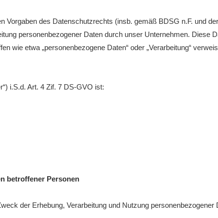
Bitterf
hen Vorgaben des Datenschutzrechts (insb. gemäß BDSG n.F. und d
Vereins
ervice
eitung personenbezogener Daten durch unser Unternehmen. Diese Dat
riffen wie etwa „personenbezogene Daten“ oder „Verarbeitung“ verwei
e
n
) i.S.d. Art. 4 Zif. 7 DS-GVO ist:
en betroffener Personen
d Zweck der Erhebung, Verarbeitung und Nutzung personenbezogener 