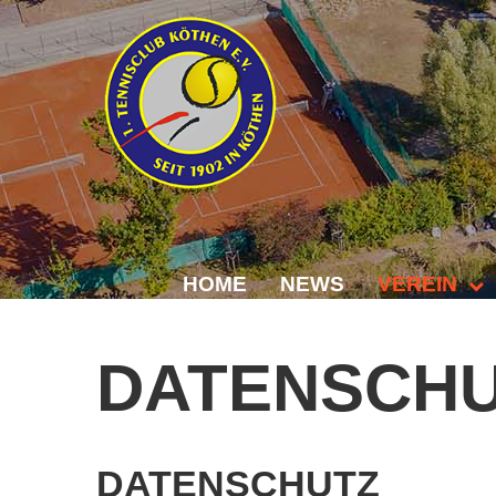
HOME
NEWS
VEREIN
Der Vorstand
DATENSCH
Das Clubhaus
Die Tennisanl
DATENSCHUTZ
Mitgliedschaft