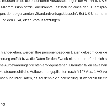
o müssen diese die besonderen Voraussetzungen der Art. 44 ff. DS-GV
EU-Kommission offiziell anerkannte Feststellung eines der EU ents
htungen, der so genannten „Standardvertragsklauseln“. Bei US-Unterneh
und den USA, diese Voraussetzungen.
ch angegeben, werden Ihre personenbezogen Daten gelöscht oder gesper
erung entfällt bzw. die Daten für den Zweck nicht mehr erforderlich 
he Aufbewahrungspflichten entgegenstehen. Darunter fallen etwa han
ie steuerrechtliche Aufbewahrungspflichten nach § 147 Abs. 1 AO v
Löschung Ihrer Daten, es sei denn die Speicherung ist weiterhin für e
ung