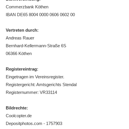
Commerzbank Köthen
Die Fotos
IBAN DE65 8004 0000 0606 0602 00
MANNSCHAFTEN
Punktspiele
Vertreten durch:
Andreas Rauer
Punktspiele Wintersaison 2025/2026
Bernhard-Kellermann-Straße 6S
Erwachsene
06366 Köthen
Jugend
Registereintrag:
TRAINING
Eingetragen im Vereinsregister.
Trainingszeiten
Registergericht: Amtsgerichts Stendal
Trainer
Registernummer: VR33114
Platz buchen
Bildrechte:
Kinder- und Jugendtraining
Coolcopter.de
Depositphotos.com - 1757903
EVENTS & TURNIERE