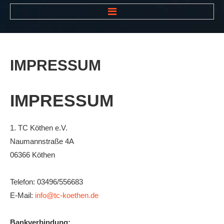
HOME
NEWS
IMPRESSUM
VEREIN
Der Vorstand
IMPRESSUM
Das Clubhaus
Die Tennisanlage
1. TC Köthen e.V.
Naumannstraße 4A
Mitgliedschaft
06366 Köthen
Downloads
Bespannungsservice
Telefon: 03496/556683
E-Mail:
info@tc-koethen.de
Die Geschichte
Die Sponsoren
Bankverbindung: