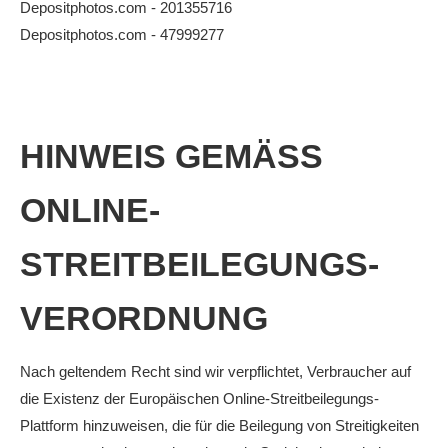
Depositphotos.com - 201355716
Anhalt Open Senioren
Depositphotos.com - 47999277
4-Städte-Turnier
Unternehmer-Cup 2026
5. Kreismeisterschaften Anhalt Bitterfeld Kinder und
HINWEIS GEMÄSS O
Jugend 2026
Vereinsturniere 2026
NLINE-S
TREITBEILEGUNGS-V
ERORDNUNG
Nach geltendem Recht sind wir verpflichtet, Verbraucher auf
die Existenz der Europäischen Online-Streitbeilegungs-
Plattform hinzuweisen, die für die Beilegung von Streitigkeiten