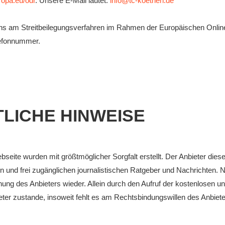
uropa.eu/odr
. Unsere E-Mail lautet:
info@tc-koethen.de
, uns am Streitbeilegungsverfahren im Rahmen der Europäischen Online
lefonnummer.
TLICHE HINWEISE
ebseite wurden mit größtmöglicher Sorgfalt erstellt. Der Anbieter di
osen und frei zugänglichen journalistischen Ratgeber und Nachrichten
ung des Anbieters wieder. Allein durch den Aufruf der kostenlosen un
er zustande, insoweit fehlt es am Rechtsbindungswillen des Anbiete