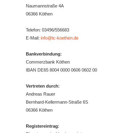
Naumannstraße 4A
Downloads
06366 Köthen
Bespannungss
Telefon: 03496/556683
Die Geschicht
E-Mail:
info@tc-koethen.de
Die Sponsore
Bankverbindung:
Die Fotos
Commerzbank Köthen
IBAN DE65 8004 0000 0606 0602 00
Vertreten durch:
Andreas Rauer
Bernhard-Kellermann-Straße 6S
06366 Köthen
Registereintrag: