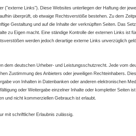
 ("externe Links"). Diese Websites unterliegen der Haftung der jeweil
raufhin überprüft, ob etwaige Rechtsverstöße bestehen. Zu dem Zeitp
ünftige Gestaltung und auf die Inhalte der verknüpften Seiten. Das Se
alte zu Eigen macht. Eine ständige Kontrolle der externen Links ist f
sverstößen werden jedoch derartige externe Links unverzüglich gelö
liegen dem deutschen Urheber- und Leistungsschutzrecht. Jede vom de
chen Zustimmung des Anbieters oder jeweiligen Rechteinhabers. Dies gi
rgabe von Inhalten in Datenbanken oder anderen elektronischen Medi
ältigung oder Weitergabe einzelner Inhalte oder kompletter Seiten ist n
en und nicht kommerziellen Gebrauch ist erlaubt.
 mit schriftlicher Erlaubnis zulässig.