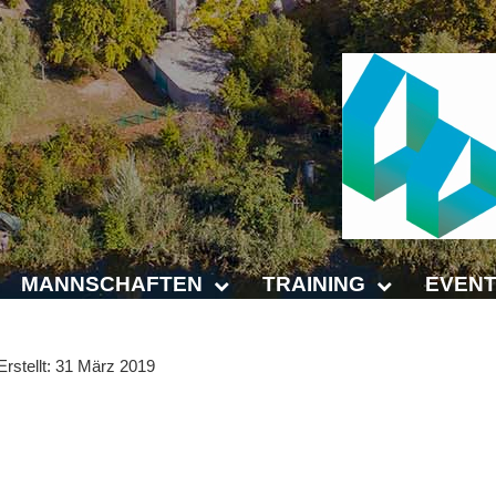
MANNSCHAFTEN
TRAINING
EVENT
Punktspiele
Trainingszeiten
Anhalt 
Erstellt: 31 März 2019
Punktspiele Wintersaison 2025/2026
Trainer
4-Städt
age
Erwachsene
Platz buchen
Untern
Jugend
Kinder- und Jugendtraining
5. Krei