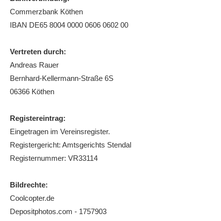
Commerzbank Köthen
Die Fotos
IBAN DE65 8004 0000 0606 0602 00
MANNSCHAFTEN
Punktspiele
Vertreten durch:
Andreas Rauer
Punktspiele Wintersaison 2025/2026
Bernhard-Kellermann-Straße 6S
Erwachsene
06366 Köthen
Jugend
Registereintrag:
TRAINING
Eingetragen im Vereinsregister.
Trainingszeiten
Registergericht: Amtsgerichts Stendal
Trainer
Registernummer: VR33114
Platz buchen
Bildrechte:
Kinder- und Jugendtraining
Coolcopter.de
Depositphotos.com - 1757903
EVENTS & TURNIERE