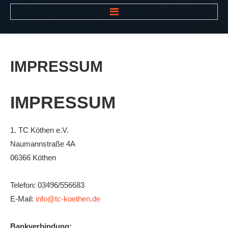
HOME
NEWS
IMPRESSUM
VEREIN
Der Vorstand
IMPRESSUM
Das Clubhaus
Die Tennisanlage
1. TC Köthen e.V.
Naumannstraße 4A
Mitgliedschaft
06366 Köthen
Downloads
Bespannungsservice
Telefon: 03496/556683
E-Mail:
info@tc-koethen.de
Die Geschichte
Die Sponsoren
Bankverbindung: