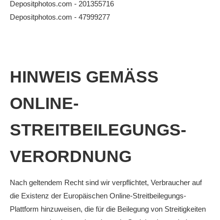
Depositphotos.com - 201355716
Anhalt Open Senioren
Depositphotos.com - 47999277
4-Städte-Turnier
Unternehmer-Cup 2026
5. Kreismeisterschaften Anhalt Bitterfeld Kinder und
HINWEIS GEMÄSS O
Jugend 2026
Vereinsturniere 2026
NLINE-S
TREITBEILEGUNGS-V
ERORDNUNG
Nach geltendem Recht sind wir verpflichtet, Verbraucher auf
die Existenz der Europäischen Online-Streitbeilegungs-
Plattform hinzuweisen, die für die Beilegung von Streitigkeiten