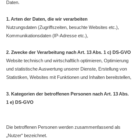
Daten.
Anhalt Open Senioren
4-Städte-Turnier
1. Arten der Daten, die wir verarbeiten
Nutzungsdaten (Zugriffszeiten, besuchte Websites etc.),
Unternehmer-Cup 2026
Kommunikationsdaten (IP-Adresse etc.),
5. Kreismeisterschaften Anhalt Bitterfeld Kinder und
Jugend 2026
2. Zwecke der Verarbeitung nach Art. 13 Abs. 1 c) DS-GVO
Website technisch und wirtschaftlich optimieren, Optimierung
Vereinsturniere 2026
und statistische Auswertung unserer Dienste, Erstellung von
Statistiken, Websites mit Funktionen und Inhalten bereitstellen,
3. Kategorien der betroffenen Personen nach Art. 13 Abs.
1 e) DS-GVO
Die betroffenen Personen werden zusammenfassend als
„Nutzer“ bezeichnet.