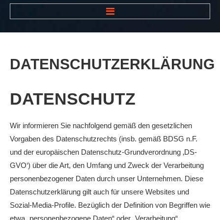
HOME
NEWS
DATENSCHUTZERKLÄRUNG
VEREIN
Der Vorstand
DATENSCHUTZ
Das Clubhaus
Die Tennisanlage
Wir informieren Sie nachfolgend gemäß den gesetzlichen
Vorgaben des Datenschutzrechts (insb. gemäß BDSG n.F.
Mitgliedschaft
und der europäischen Datenschutz-Grundverordnung ‚DS-
Downloads
GVO‘) über die Art, den Umfang und Zweck der Verarbeitung
Bespannungsservice
personenbezogener Daten durch unser Unternehmen. Diese
Datenschutzerklärung gilt auch für unsere Websites und
Die Geschichte
Sozial-Media-Profile. Bezüglich der Definition von Begriffen wie
Die Sponsoren
etwa „personenbezogene Daten“ oder „Verarbeitung“