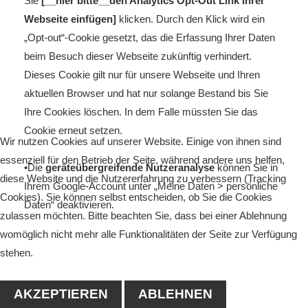
Sie
[__hier bitte__den Analytics Opt-Out Link Ihrer
Webseite einfügen]
klicken. Durch den Klick wird ein
„Opt-out“-Cookie gesetzt, das die Erfassung Ihrer Daten
beim Besuch dieser Webseite zukünftig verhindert.
Dieses Cookie gilt nur für unsere Webseite und Ihren
aktuellen Browser und hat nur solange Bestand bis Sie
Ihre Cookies löschen. In dem Falle müssten Sie das
Cookie erneut setzen.
Wir nutzen Cookies auf unserer Website. Einige von ihnen sind
essenziell für den Betrieb der Seite, während andere uns helfen,
•Die
geräteübergreifende Nutzeranalyse
können Sie in
diese Website und die Nutzererfahrung zu verbessern (Tracking
Ihrem Google-Account unter „Meine Daten > persönliche
Cookies). Sie können selbst entscheiden, ob Sie die Cookies
Daten“ deaktivieren.
zulassen möchten. Bitte beachten Sie, dass bei einer Ablehnung
womöglich nicht mehr alle Funktionalitäten der Seite zur Verfügung
stehen.
AKZEPTIEREN
ABLEHNEN
Google Maps