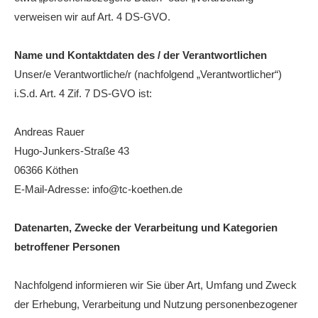
verweisen wir auf Art. 4 DS-GVO.
Die Fotos
MANNSCHAFTEN
Name und Kontaktdaten des / der Verantwortlichen
Punktspiele
Unser/e Verantwortliche/r (nachfolgend „Verantwortlicher“)
i.S.d. Art. 4 Zif. 7 DS-GVO ist:
Punktspiele Wintersaison 2025/2026
Erwachsene
Andreas Rauer
Hugo-Junkers-Straße 43
Jugend
06366 Köthen
TRAINING
E-Mail-Adresse: info@tc-koethen.de
Trainingszeiten
Trainer
Datenarten, Zwecke der Verarbeitung und Kategorien
betroffener Personen
Platz buchen
Kinder- und Jugendtraining
Nachfolgend informieren wir Sie über Art, Umfang und Zweck
der Erhebung, Verarbeitung und Nutzung personenbezogener
EVENTS & TURNIERE