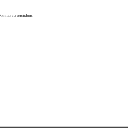
eld Kinder und Jugend 2026
turniere 2026
Dessau zu erreichen.