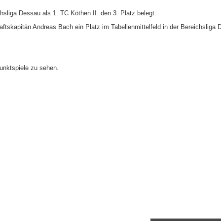
Bitterf
sliga Dessau als 1. TC Köthen II. den 3. Platz belegt.
Vereins
skapitän Andreas Bach ein Platz im Tabellenmittelfeld in der Bereichsliga 
ervice
e
unktspiele zu sehen.
n