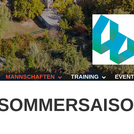
MANNSCHAFTEN
TRAINING
EVENT
Punktspiele
Trainingszeiten
Anhalt 
SOMMERSAIS
Punktspiele Wintersaison 2025/2026
Trainer
4-Städt
age
Erwachsene
Platz buchen
Untern
Jugend
Kinder- und Jugendtraining
5. Krei