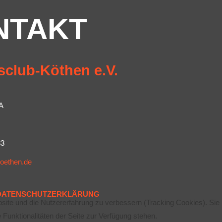
NTAKT
sclub-Köthen e.V.
A
83
koethen.de
DATENSCHUTZERKLÄRUNG
bsite und die Nutzererfahrung zu verbessern (Tracking Cookies). Sie
Funktionalitäten der Seite zur Verfügung stehen.