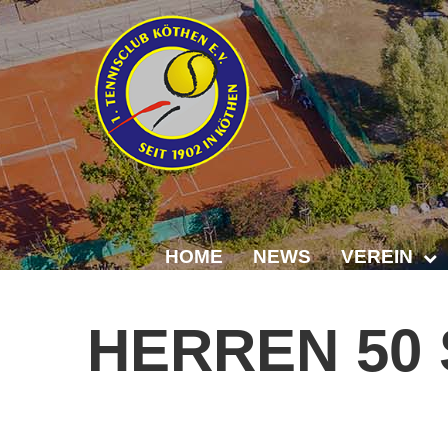
HOME
NEWS
VEREIN
Der Vorstand
HERREN
50
Das Clubhaus
Die Tennisanl
Mitgliedschaft