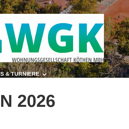
S & TURNIERE
Open Senioren
ON
2026
e-Turnier
ehmer-Cup 2026
smeisterschaften Anhalt