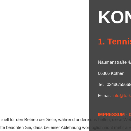
KO
1. Tenni
Naumanstraße 4
06366 Köthen
Tel.: 03496/5566
E-mail:
info@tc-
IMPRESSUM
-
ziell für den Betrieb der Seite, während andere uns helfen, diese We
te beachten Sie, dass bei einer Ablehnung womöglich nicht mehr alle 