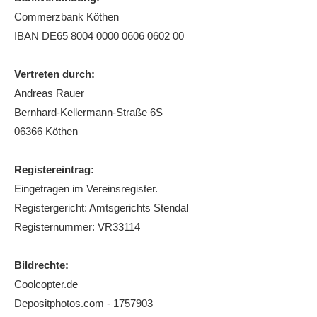
Commerzbank Köthen
Die Fotos
IBAN DE65 8004 0000 0606 0602 00
MANNSCHAFTEN
Punktspiele
Vertreten durch:
Andreas Rauer
Punktspiele Wintersaison 2025/2026
Bernhard-Kellermann-Straße 6S
Erwachsene
06366 Köthen
Jugend
Registereintrag:
TRAINING
Eingetragen im Vereinsregister.
Trainingszeiten
Registergericht: Amtsgerichts Stendal
Trainer
Registernummer: VR33114
Platz buchen
Bildrechte:
Kinder- und Jugendtraining
Coolcopter.de
Depositphotos.com - 1757903
EVENTS & TURNIERE