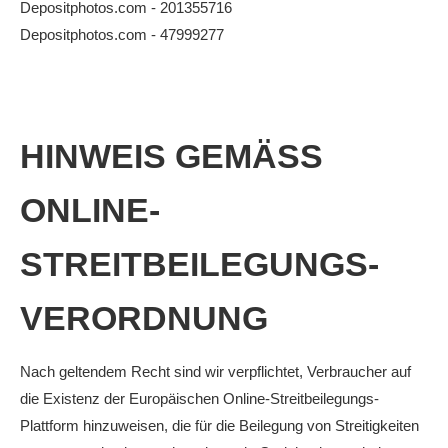
Depositphotos.com - 201355716
Anhalt Open Senioren
Depositphotos.com - 47999277
4-Städte-Turnier
Unternehmer-Cup 2026
5. Kreismeisterschaften Anhalt Bitterfeld Kinder und
HINWEIS GEMÄSS O
Jugend 2026
Vereinsturniere 2026
NLINE-S
TREITBEILEGUNGS-V
ERORDNUNG
Nach geltendem Recht sind wir verpflichtet, Verbraucher auf
die Existenz der Europäischen Online-Streitbeilegungs-
Plattform hinzuweisen, die für die Beilegung von Streitigkeiten