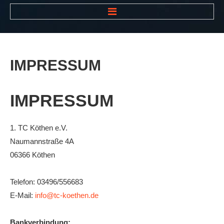
HOME
NEWS
IMPRESSUM
VEREIN
Der Vorstand
IMPRESSUM
Das Clubhaus
Die Tennisanlage
1. TC Köthen e.V.
Naumannstraße 4A
Mitgliedschaft
06366 Köthen
Downloads
Bespannungsservice
Telefon: 03496/556683
E-Mail:
info@tc-koethen.de
Die Geschichte
Die Sponsoren
Bankverbindung: