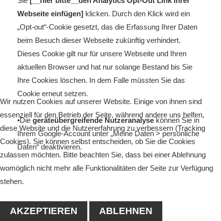
Sie
[__hier bitte__den Analytics Opt-Out Link Ihrer
Webseite einfügen]
klicken. Durch den Klick wird ein
„Opt-out“-Cookie gesetzt, das die Erfassung Ihrer Daten
beim Besuch dieser Webseite zukünftig verhindert.
Dieses Cookie gilt nur für unsere Webseite und Ihren
aktuellen Browser und hat nur solange Bestand bis Sie
Ihre Cookies löschen. In dem Falle müssten Sie das
Cookie erneut setzen.
Wir nutzen Cookies auf unserer Website. Einige von ihnen sind
essenziell für den Betrieb der Seite, während andere uns helfen,
•Die
geräteübergreifende Nutzeranalyse
können Sie in
diese Website und die Nutzererfahrung zu verbessern (Tracking
Ihrem Google-Account unter „Meine Daten > persönliche
Cookies). Sie können selbst entscheiden, ob Sie die Cookies
Daten“ deaktivieren.
zulassen möchten. Bitte beachten Sie, dass bei einer Ablehnung
womöglich nicht mehr alle Funktionalitäten der Seite zur Verfügung
stehen.
AKZEPTIEREN
ABLEHNEN
Google Maps