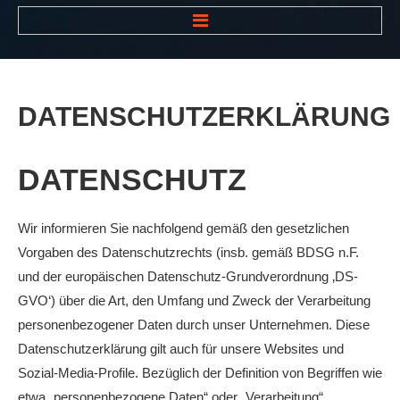
HOME
NEWS
DATENSCHUTZERKLÄRUNG
VEREIN
Der Vorstand
DATENSCHUTZ
Das Clubhaus
Die Tennisanlage
Wir informieren Sie nachfolgend gemäß den gesetzlichen
Vorgaben des Datenschutzrechts (insb. gemäß BDSG n.F.
Mitgliedschaft
und der europäischen Datenschutz-Grundverordnung ‚DS-
Downloads
GVO‘) über die Art, den Umfang und Zweck der Verarbeitung
Bespannungsservice
personenbezogener Daten durch unser Unternehmen. Diese
Datenschutzerklärung gilt auch für unsere Websites und
Die Geschichte
Sozial-Media-Profile. Bezüglich der Definition von Begriffen wie
Die Sponsoren
etwa „personenbezogene Daten“ oder „Verarbeitung“