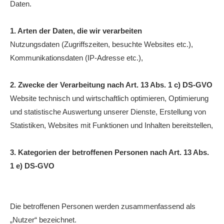
Daten.
Anhalt Open Senioren
4-Städte-Turnier
1. Arten der Daten, die wir verarbeiten
Nutzungsdaten (Zugriffszeiten, besuchte Websites etc.),
Unternehmer-Cup 2026
Kommunikationsdaten (IP-Adresse etc.),
5. Kreismeisterschaften Anhalt Bitterfeld Kinder und
Jugend 2026
2. Zwecke der Verarbeitung nach Art. 13 Abs. 1 c) DS-GVO
Website technisch und wirtschaftlich optimieren, Optimierung
Vereinsturniere 2026
und statistische Auswertung unserer Dienste, Erstellung von
Statistiken, Websites mit Funktionen und Inhalten bereitstellen,
3. Kategorien der betroffenen Personen nach Art. 13 Abs.
1 e) DS-GVO
Die betroffenen Personen werden zusammenfassend als
„Nutzer“ bezeichnet.