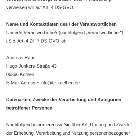
verweisen wir auf Art. 4 DS-GVO.
Die Fotos
MANNSCHAFTEN
Name und Kontaktdaten des / der Verantwortlichen
Punktspiele
Unser/e Verantwortliche/r (nachfolgend „Verantwortlicher“)
i.S.d. Art. 4 Zif. 7 DS-GVO ist:
Punktspiele Wintersaison 2025/2026
Erwachsene
Andreas Rauer
Hugo-Junkers-Straße 43
Jugend
06366 Köthen
TRAINING
E-Mail-Adresse: info@tc-koethen.de
Trainingszeiten
Trainer
Datenarten, Zwecke der Verarbeitung und Kategorien
betroffener Personen
Platz buchen
Kinder- und Jugendtraining
Nachfolgend informieren wir Sie über Art, Umfang und Zweck
der Erhebung, Verarbeitung und Nutzung personenbezogener
EVENTS & TURNIERE