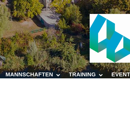
MANNSCHAFTEN
TRAINING
EVENT
Punktspiele
Trainingszeiten
Anhalt 
M
Punktspiele Wintersaison 2025/2026
Trainer
4-Städt
age
Erwachsene
Platz buchen
Untern
Jugend
Kinder- und Jugendtraining
5. Krei