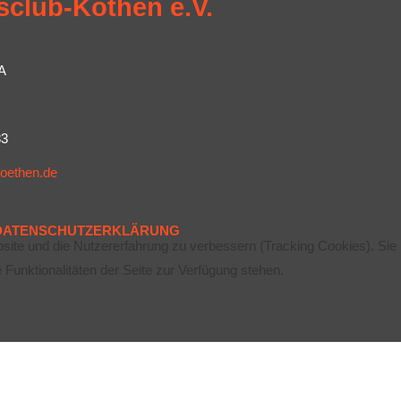
sclub-Köthen e.V.
A
83
koethen.de
DATENSCHUTZERKLÄRUNG
bsite und die Nutzererfahrung zu verbessern (Tracking Cookies). Sie
Funktionalitäten der Seite zur Verfügung stehen.