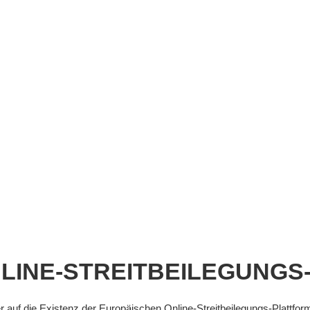
LINE-STREITBEILEGUNGS
 auf die Existenz der Europäischen Online-Streitbeilegungs-Plattform 