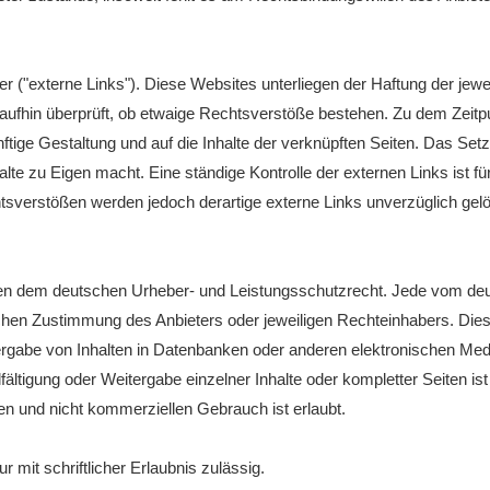
 ("externe Links"). Diese Websites unterliegen der Haftung der jeweil
raufhin überprüft, ob etwaige Rechtsverstöße bestehen. Zu dem Zeitp
ünftige Gestaltung und auf die Inhalte der verknüpften Seiten. Das Se
alte zu Eigen macht. Eine ständige Kontrolle der externen Links ist f
sverstößen werden jedoch derartige externe Links unverzüglich gelö
liegen dem deutschen Urheber- und Leistungsschutzrecht. Jede vom de
chen Zustimmung des Anbieters oder jeweiligen Rechteinhabers. Dies gi
rgabe von Inhalten in Datenbanken oder anderen elektronischen Medi
ältigung oder Weitergabe einzelner Inhalte oder kompletter Seiten ist n
en und nicht kommerziellen Gebrauch ist erlaubt.
 mit schriftlicher Erlaubnis zulässig.