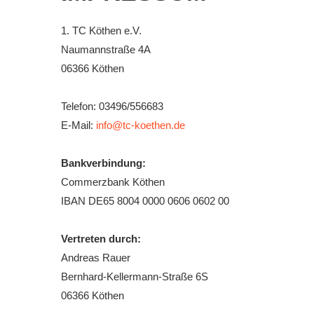
Downloads
1. TC Köthen e.V.
Bespannungss
Naumannstraße 4A
06366 Köthen
Die Geschicht
Die Sponsore
Telefon: 03496/556683
E-Mail:
info@tc-koethen.de
Die Fotos
Bankverbindung:
Commerzbank Köthen
IBAN DE65 8004 0000 0606 0602 00
Vertreten durch:
Andreas Rauer
Bernhard-Kellermann-Straße 6S
06366 Köthen