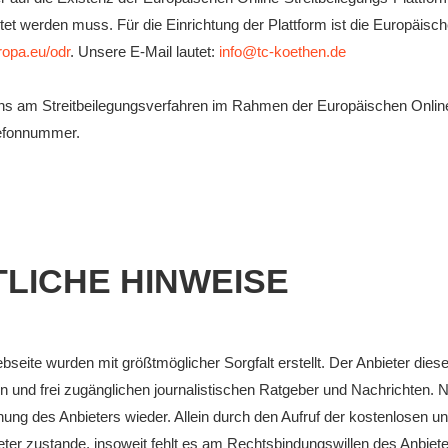
tet werden muss. Für die Einrichtung der Plattform ist die Europäis
uropa.eu/odr
. Unsere E-Mail lautet:
info@tc-koethen.de
, uns am Streitbeilegungsverfahren im Rahmen der Europäischen Online
lefonnummer.
TLICHE HINWEISE
ebseite wurden mit größtmöglicher Sorgfalt erstellt. Der Anbieter di
osen und frei zugänglichen journalistischen Ratgeber und Nachrichten
ung des Anbieters wieder. Allein durch den Aufruf der kostenlosen un
er zustande, insoweit fehlt es am Rechtsbindungswillen des Anbiete