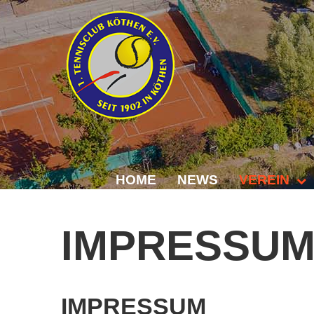
HOME
NEWS
VEREIN
Der Vorstand
IMPRESSU
Das Clubhaus
Die Tennisanl
IMPRESSUM
Mitgliedschaft