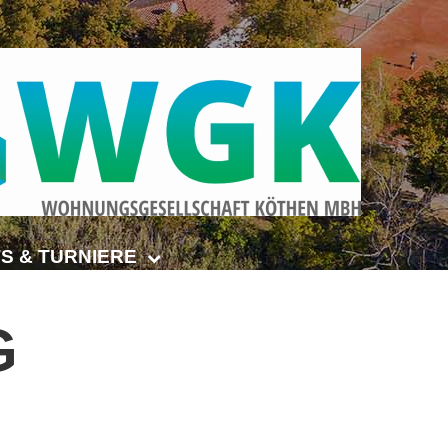
S & TURNIERE
Open Senioren
G
e-Turnier
ehmer-Cup 2026
smeisterschaften Anhalt