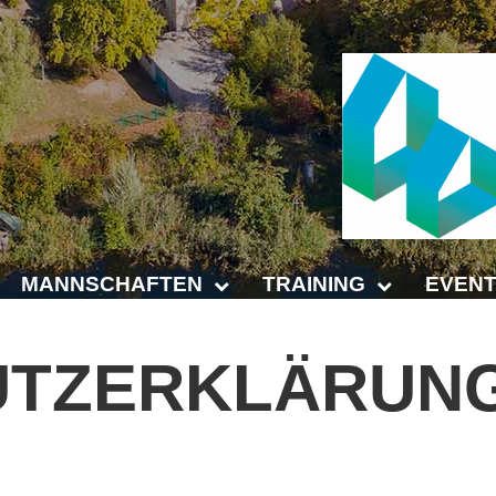
MANNSCHAFTEN
TRAINING
EVENT
Punktspiele
Trainingszeiten
Anhalt 
UTZERKLÄRUN
Punktspiele Wintersaison 2025/2026
Trainer
4-Städt
age
Erwachsene
Platz buchen
Untern
Jugend
Kinder- und Jugendtraining
5. Krei