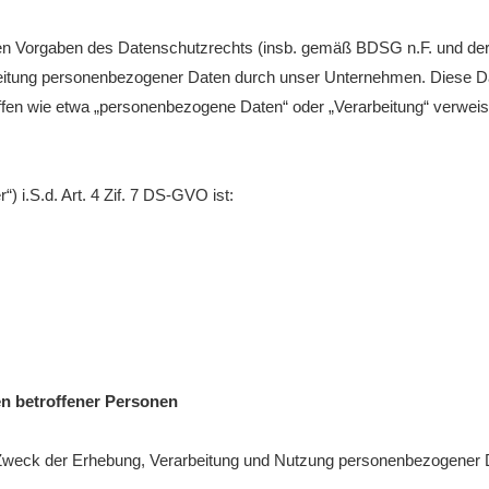
Bitterf
hen Vorgaben des Datenschutzrechts (insb. gemäß BDSG n.F. und d
Vereins
ervice
eitung personenbezogener Daten durch unser Unternehmen. Diese Dat
riffen wie etwa „personenbezogene Daten“ oder „Verarbeitung“ verwei
e
n
) i.S.d. Art. 4 Zif. 7 DS-GVO ist:
en betroffener Personen
d Zweck der Erhebung, Verarbeitung und Nutzung personenbezogener 