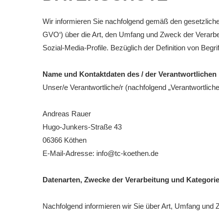
Downloads
Wir informieren Sie nachfolgend gemäß den gesetzlic
Bespannungss
GVO‘) über die Art, den Umfang und Zweck der Verarb
Sozial-Media-Profile. Bezüglich der Definition von Beg
Die Geschicht
Die Sponsore
Name und Kontaktdaten des / der Verantwortlichen
Unser/e Verantwortliche/r (nachfolgend „Verantwortlicher“
Die Fotos
Andreas Rauer
Hugo-Junkers-Straße 43
06366 Köthen
E-Mail-Adresse: info@tc-koethen.de
Datenarten, Zwecke der Verarbeitung und Kategori
Nachfolgend informieren wir Sie über Art, Umfang un