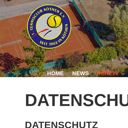
HOME
NEWS
VEREIN
Der Vorstand
DATENSCH
Das Clubhaus
Die Tennisanl
DATENSCHUTZ
Mitgliedschaft