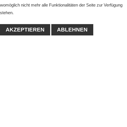
womöglich nicht mehr alle Funktionalitäten der Seite zur Verfügung
stehen.
AKZEPTIEREN
ABLEHNEN
KONTAKT
1. Tennisclub-Köthen e.V.
Naumanstraße 4A
06366 Köthen
Tel.: 03496/556683
E-mail:
info@tc-koethen.de