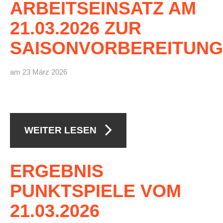
ARBEITSEINSATZ
AM
Anhalt Open Senioren
21.03.2026
ZUR
4-Städte-Turnier
SAISONVORBEREITUNG
Unternehmer-Cup 2026
5. Kreismeisterschaften Anhalt Bitterfeld Kinder und
am 23 März 2026
Jugend 2026
Vereinsturniere 2026
WEITER LESEN
ERGEBNIS
PUNKTSPIELE
VOM
21.03.2026