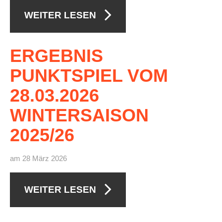
WEITER LESEN
Die Fotos
MANNSCHAFTEN
Punktspiele
ERGEBNIS
Punktspiele Wintersaison 2025/2026
PUNKTSPIEL
VOM
Erwachsene
28.03.2026
Jugend
WINTERSAISON
TRAINING
2025/26
Trainingszeiten
Trainer
am 28 März 2026
Platz buchen
WEITER LESEN
Kinder- und Jugendtraining
EVENTS & TURNIERE