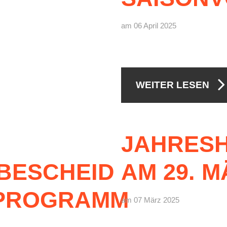
am 06 April 2025
WEITER LESEN
JAHRES
BESCHEID
AM
29.
M
PROGRAMM
am 07 März 2025