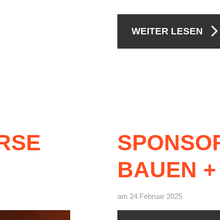
WEITER LESEN
RSE
SPONSO
BAUEN
+
am 24 Februar 2025