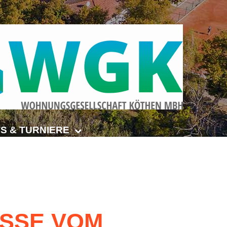
S & TURNIERE
Open Senioren
e-Turnier
ehmer-Cup 2026
SSE
VOM
smeisterschaften Anhalt