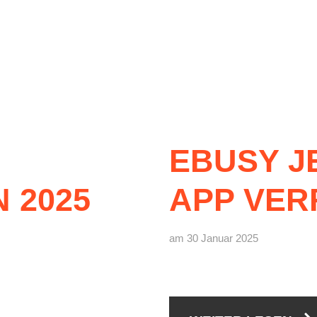
EBUSY
J
N
2025
APP
VER
am 30 Januar 2025