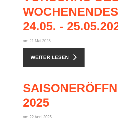
WOCHENENDE
Downloads
Bespannungss
24.05.
-
25.05.20
Die Geschicht
Die Sponsore
am 21 Mai 2025
Die Fotos
WEITER LESEN
SAISONERÖFF
2025
am 22 April 2025