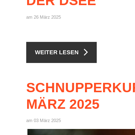
DER
DSEE
am 26 März 2025
WEITER LESEN
SCHNUPPERKU
MÄRZ
2025
am 03 März 2025