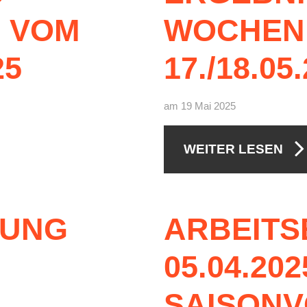
Bitterf
S
VOM
WOCHEN
Vereins
ervice
25
17./18.05
e
n
am 19 Mai 2025
WEITER LESEN
NUNG
ARBEITS
05.04.202
SAISON