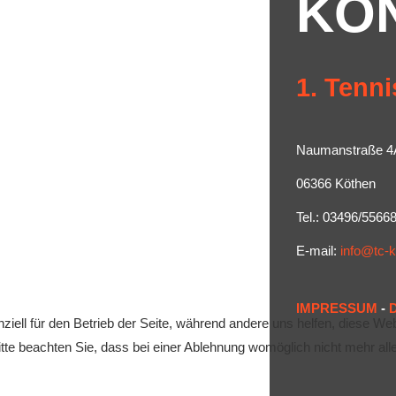
KO
1. Tenni
Naumanstraße 4
06366 Köthen
Tel.: 03496/5566
E-mail:
info@tc-
IMPRESSUM
-
ziell für den Betrieb der Seite, während andere uns helfen, diese We
te beachten Sie, dass bei einer Ablehnung womöglich nicht mehr alle 