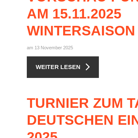
AM
15.11.2025
Downloads
Bespannungss
WINTERSAISON
Die Geschicht
Die Sponsore
am 13 November 2025
Die Fotos
WEITER LESEN
TURNIER
ZUM
T
DEUTSCHEN
EI
2025