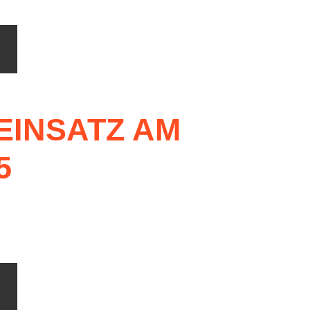
EINSATZ
AM
5