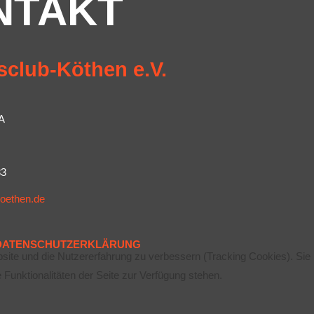
NTAKT
sclub-Köthen e.V.
A
83
koethen.de
DATENSCHUTZERKLÄRUNG
bsite und die Nutzererfahrung zu verbessern (Tracking Cookies). Sie
Funktionalitäten der Seite zur Verfügung stehen.