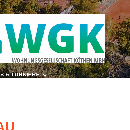
S & TURNIERE
Open Senioren
e-Turnier
ehmer-Cup 2026
AU
smeisterschaften Anhalt