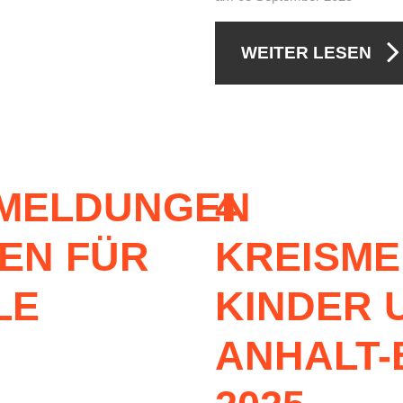
WEITER LESEN
MELDUNGEN
4.
EN
FÜR
KREISME
LE
KINDER
ANHALT-