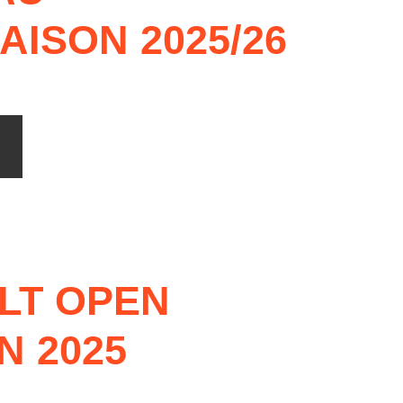
eld Kinder und Jugend 2026
AISON
2025/26
turniere 2026
LT
OPEN
N
2025