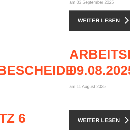
am 03 September 2025
WEITER LESEN
ARBEITS
BESCHEIDE
09.08.202
am 11 August 2025
TZ
6
WEITER LESEN