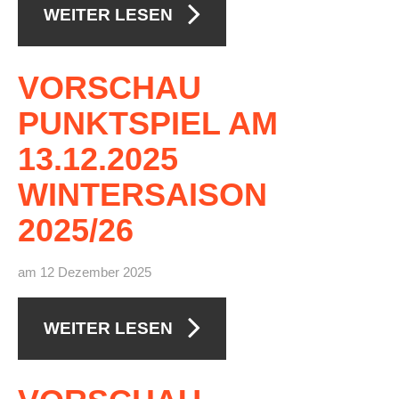
WEITER LESEN
Die Fotos
MANNSCHAFTEN
VORSCHAU
Punktspiele
PUNKTSPIEL
AM
Punktspiele Wintersaison 2025/2026
13.12.2025
Erwachsene
WINTERSAISON
Jugend
2025/26
TRAINING
Trainingszeiten
am 12 Dezember 2025
Trainer
Platz buchen
WEITER LESEN
Kinder- und Jugendtraining
EVENTS & TURNIERE