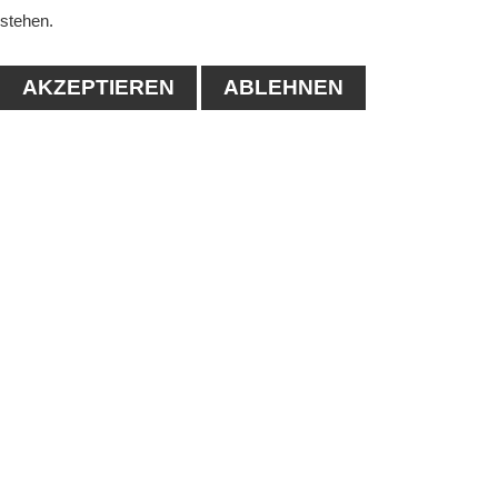
stehen.
AKZEPTIEREN
ABLEHNEN
KONTAKT
1. Tennisclub-Köthen e.V.
Naumanstraße 4A
06366 Köthen
Tel.: 03496/556683
E-mail:
info@tc-koethen.de