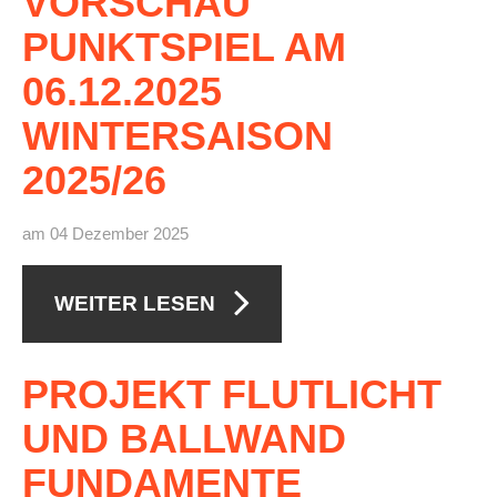
VORSCHAU
Anhalt Open Senioren
PUNKTSPIEL
AM
4-Städte-Turnier
06.12.2025
Unternehmer-Cup 2026
WINTERSAISON
5. Kreismeisterschaften Anhalt Bitterfeld Kinder und
2025/26
Jugend 2026
Vereinsturniere 2026
am 04 Dezember 2025
WEITER LESEN
PROJEKT
FLUTLICHT
UND
BALLWAND
FUNDAMENTE